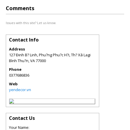
Comments
Issues with this site? Let us know.
Contact Info
Address
127 Ðinh B? Linh, Phu?ng Phu?c H?i, Th? Xã Lagi
Bình Thu?n
,
VA
77000
Phone
0377686836
Web
yendecor.vn
Contact Us
Your Name: