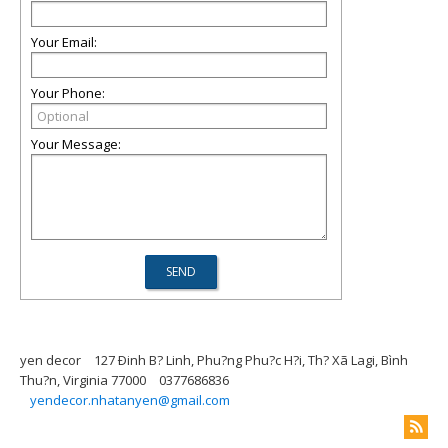
Your Email:
Your Phone:
Your Message:
yen decor
127 Ðinh B? Linh, Phu?ng Phu?c H?i, Th? Xã Lagi, Bình
Thu?n, Virginia 77000
0377686836
yendecor.nhatanyen@gmail.com