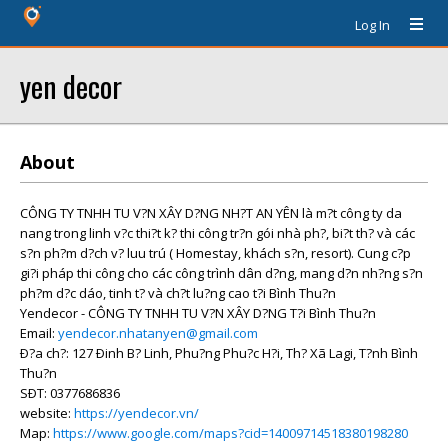
Log In
yen decor
About
CÔNG TY TNHH TU V?N XÂY D?NG NH?T AN YÊN là m?t công ty da
nang trong linh v?c thi?t k? thi công tr?n gói nhà ph?, bi?t th? và các
s?n ph?m d?ch v? luu trú ( Homestay, khách s?n, resort). Cung c?p
gi?i pháp thi công cho các công trình dân d?ng, mang d?n nh?ng s?n
ph?m d?c dáo, tinh t? và ch?t lu?ng cao t?i Bình Thu?n
Yendecor - CÔNG TY TNHH TU V?N XÂY D?NG T?i Bình Thu?n
Email:
yendecor.nhatanyen@gmail.com
Ð?a ch?: 127 Ðinh B? Linh, Phu?ng Phu?c H?i, Th? Xã Lagi, T?nh Bình
Thu?n
SÐT: 0377686836
website:
https://yendecor.vn/
Map:
https://www.google.com/maps?cid=14009714518380198280