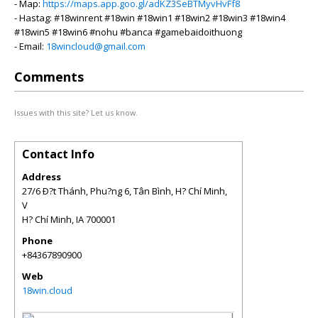
- Map:
https://maps.app.goo.gl/adKZ3SeBTMyvHvFf8
- Hastag: #18winrent #18win #18win1 #18win2 #18win3 #18win4
#18win5 #18win6 #nohu #banca #gamebaidoithuong
- Email:
18wincloud@gmail.com
Comments
Issues with this site? Let us know.
Contact Info
Address
27/6 Ð?t Thánh, Phu?ng 6, Tân Bình, H? Chí Minh,
V
H? Chí Minh
,
IA
700001
Phone
+84367890900
Web
18win.cloud