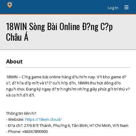
Log In
18WIN Sòng Bài Online Ð?ng C?p
Châu Á
About
18WIN – C?ng game bài online hàng d?u hi?n nay. V?i kho game d?
s?, d? h?a d?p m?t và t? l? cu?c h?p d?n, 18WIN thu hút dông d?o
ngu?i choi. Ðang ký ngay d? tr?i nghi?m nh?ng giây phút gi?i trí thú v?
và co h?i d?i d?i.
Thông tin liên h?:
- Website:
https://18win.cloud/
- Ð?a ch?: 27/6 Ð?t Thánh, Phu?ng 6, Tân Bình, H? Chí Minh, Vi?t Nam
- Phone: +84367890900